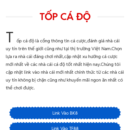
TỐP CÁ ĐỘ
T
ốp cá độ là cổng thông tin cá cược,đánh giá nhà cái
uy tín trên thế giới cũng như tại thị trường Việt Nam.Chọn
lựa ra nhà cái đáng chơi nhất,cập nhật xu hướng cá cược
mới nhất về các nhà cái cá độ tốt nhất hiện nay.Chúng tôi
cập nhật link vào nhà cái mới nhất chính thức từ các nhà cái
uy tín không bị chặn cũng như khuyến mãi ngon ăn nhất có
thể chơi được.
Link Vào BK8
Link Vào TF88